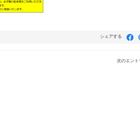
Fa
シェアする
で
シ
ェ
ア
次のエントリ
す
る
07:30〜19:30）