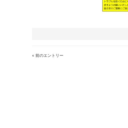
« 前のエントリー
お電話でのお問い合せはこちら（受付時間 
電
052-611-0189
話
番
号：
ほうしょう保育園