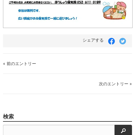
Facebook
Twit
シェアする
で
で
シ
シ
ェ
ェ
ア
ア
« 前のエントリー
す
す
る
る
次のエントリー »
検索
検索